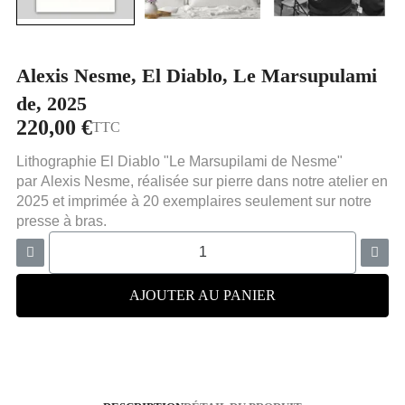
Alexis Nesme, El Diablo, Le Marsupulami
de, 2025
220,00 €
TTC
Lithographie El Diablo "
Le Marsupilami de Nesme
"
par
Alexis Nesme
, réalisée sur pierre dans notre atelier en
2025 et imprimée à 20 exemplaires seulement sur notre
presse à bras
.
AJOUTER AU PANIER