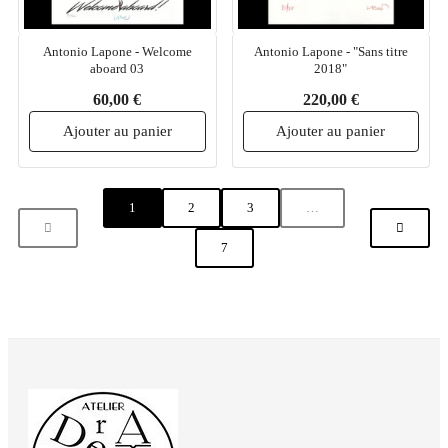
Antonio Lapone - Welcome
Antonio Lapone - "Sans titre
aboard 03
2018"
60,00 €
220,00 €
Ajouter au panier
Ajouter au panier
1
2
3
…
7