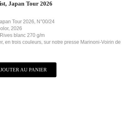
list, Japan Tour 2026
 Japan Tour 2026, N°00/24
olor, 2026
 Rives blanc 270 g/m
r, en trois couleurs, sur notre presse Marinoni-Voirin de
JOUTER AU PANIER