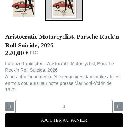
Aristocratic Motorcyclist, Porsche Rock'n
Roll Suicide, 2026
220,00 €
TTC
Lorenzo Eroticolor – Aristocratic Motorcyclist, Porsche
Rock'n Roll Suicide, 2026
Alugraphie imprimée à 24 exemplaires dans notre atelier,
en trois couleurs, sur notre presse Marinoni-Voirin de
1920.
AJOUTER AU PANIER